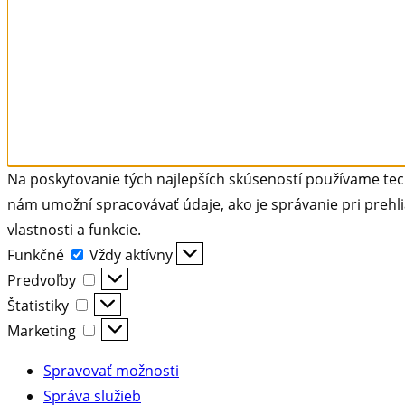
Na poskytovanie tých najlepších skúseností používame tech
nám umožní spracovávať údaje, ako je správanie pri prehli
vlastnosti a funkcie.
Funkčné
Funkčné
Vždy aktívny
Predvoľby
Predvoľby
Štatistiky
Štatistiky
Marketing
Marketing
Spravovať možnosti
Správa služieb