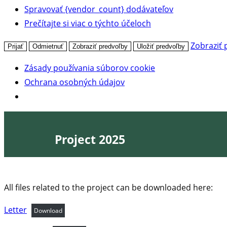
Spravovať {vendor_count} dodávateľov
Prečítajte si viac o týchto účeloch
Zobraziť 
Prijať
Odmietnuť
Zobraziť predvoľby
Uložiť predvoľby
Zásady používania súborov cookie
Ochrana osobných údajov
Skip
to
Project 2025
content
All files related to the project can be downloaded here:
Letter
Download