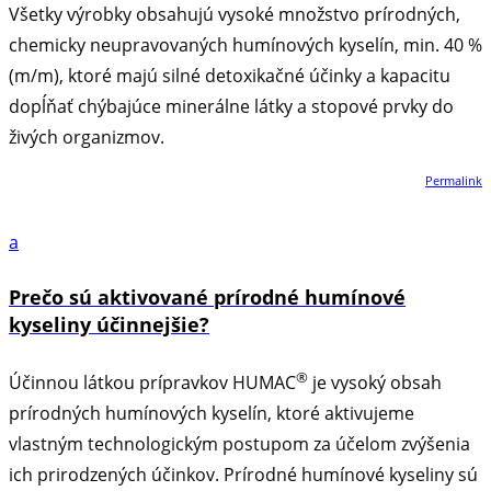
Všetky výrobky obsahujú vysoké množstvo prírodných,
chemicky neupravovaných humínových kyselín, min. 40 %
(m/m), ktoré majú silné detoxikačné účinky a kapacitu
dopĺňať chýbajúce minerálne látky a stopové prvky do
živých organizmov.
Permalink
a
Prečo sú aktivované prírodné humínové
kyseliny účinnejšie?
®
Účinnou látkou prípravkov HUMAC
je vysoký obsah
prírodných humínových kyselín, ktoré aktivujeme
vlastným technologickým postupom za účelom zvýšenia
ich prirodzených účinkov. Prírodné humínové kyseliny sú