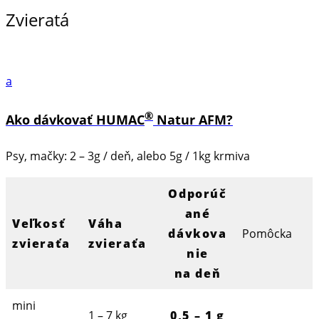
Zvieratá
a
®
Ako dávkovať HUMAC
Natur AFM?
Psy, mačky: 2 – 3g / deň, alebo 5g / 1kg krmiva
Odporúč
ané
Veľkosť
Váha
dávkova
Pomôcka
zvieraťa
zvieraťa
nie
na deň
mini
1 – 7 kg
0,5 – 1 g