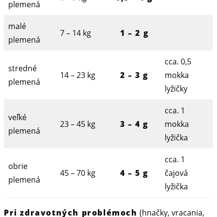
plemená
malé
7 – 14 kg
1
– 2 g
plemená
cca. 0,5
stredné
14 – 23 kg
2 – 3 g
mokka
plemená
lyžičky
cca. 1
veľké
23 – 45 kg
3 – 4 g
mokka
plemená
lyžička
cca. 1
obrie
45 – 70 kg
4 – 5 g
čajová
plemená
lyžička
Pri zdravotných problémoch
(hnačky, vracania,