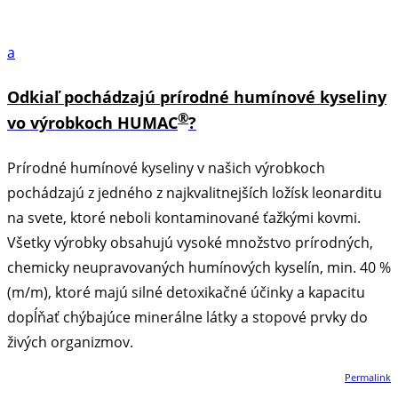
a
Odkiaľ pochádzajú prírodné humínové kyseliny
®
vo výrobkoch HUMAC
?
Prírodné humínové kyseliny v našich výrobkoch
pochádzajú z jedného z najkvalitnejších ložísk leonarditu
na svete, ktoré neboli kontaminované ťažkými kovmi.
Všetky výrobky obsahujú vysoké množstvo prírodných,
chemicky neupravovaných humínových kyselín, min. 40 %
(m/m), ktoré majú silné detoxikačné účinky a kapacitu
dopĺňať chýbajúce minerálne látky a stopové prvky do
živých organizmov.
Permalink