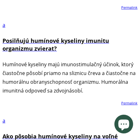
Permalink
a
Posilňujú humínové kyseliny imunitu
organizmu zvierat?
Humínové kyseliny majú imunostimulačný účinok, ktorý
čiastočne pôsobí priamo na sliznicu čreva a čiastočne na
humorálnu obranyschopnosť organizmu. Humorálna
imunitná odpoveď sa zdvojnásobí.
Permalink
a
Ako pôsobia humínové kyseliny na voľné