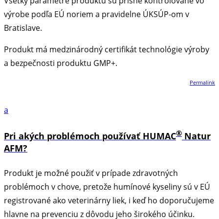
Všetky parametre produktu sú prísne kontrolované vo
výrobe podľa EÚ noriem a pravidelne ÚKSÚP-om v
Bratislave.
Produkt má medzinárodný certifikát technológie výroby
a bezpečnosti produktu GMP+.
Permalink
a
®
Pri akých problémoch používať HUMAC
Natur
AFM?
Produkt je možné použiť v prípade zdravotných
problémoch v chove, pretože humínové kyseliny sú v EÚ
registrované ako veterinárny liek, i keď ho doporučujeme
hlavne na prevenciu z dôvodu jeho širokého účinku.