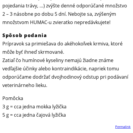
pojedania trávy, …) zvýšte denné odporúčané množstvo
2 – 3 násobne po dobu 5 dní. Nebojte sa, zvýšeným
množstvom HUMAC-u zvieratko nepredávkujete!
Spôsob podania
Prípravok sa primiešava do akéhokoľvek krmiva, ktoré
môže byť ihneď skrmované.
Zatiaľ čo humínové kyseliny nemajú žiadne známe
vedľajšie účinky alebo kontraindikácie, napriek tomu
odporúčame dodržať dvojhodinový odstup pri podávaní
veterinárneho lieku.
Pomôcka
3 g = cca jedna mokka lyžička
5 g = cca jedna čajová lyžička
Permalink