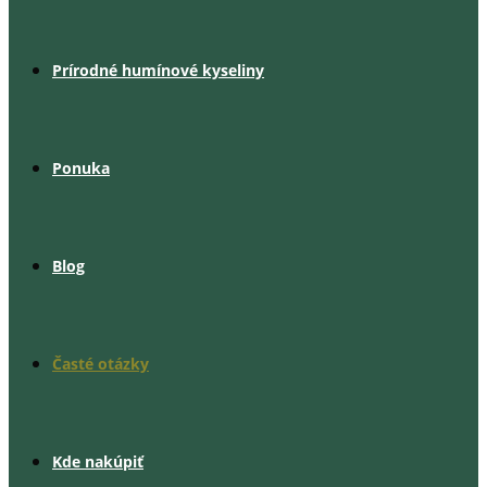
Prírodné humínové kyseliny
Ponuka
Blog
Časté otázky
Kde nakúpiť