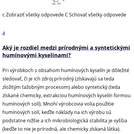
c
Zobraziť všetky odpovede
C
Schovať všetky odpovede
a
Aký je rozdiel medzi prírodnými a syntetickými
humínovými kyselinami?
Pri výrobkoch s obsahom humínových kyselín je dôležité
sledovať, či je ich zdroj prírodný (získavajú sa teda
zložitým ťažobným procesom) alebo syntetický (teda
získané chemicky, extrakciou humínových kyselín formou
humínových solí). Mnohí výrobcovia volia použitie
humínových solí, keďže náklady na ich výrobu sú
podstatne nižšie a ich mikrobiologická stabilita je vyššia
(keďže to nie je prírodná, ale chemicky získaná látka).