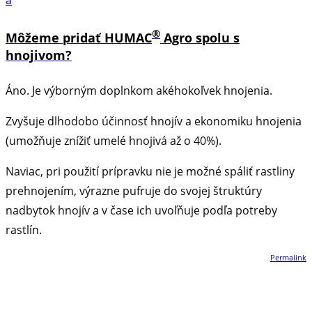
a
®
Môžeme pridať HUMAC
Agro spolu s
hnojivom?
Áno. Je výborným doplnkom akéhokoľvek hnojenia.
Zvyšuje dlhodobo účinnosť hnojív a ekonomiku hnojenia
(umožňuje znížiť umelé hnojivá až o 40%).
Naviac, pri použití prípravku nie je možné spáliť rastliny
prehnojením, výrazne pufruje do svojej štruktúry
nadbytok hnojív a v čase ich uvoľňuje podľa potreby
rastlín.
Permalink