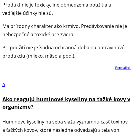
Produkt nie je toxický, iné obmedzenia použitia a
vedľajšie účinky nie sú.
Má prírodný charakter ako krmivo. Predávkovanie nie je
nebezpečné a toxické pre zviera.
Pri použití nie je žiadna ochranná doba na potravinovú
produkciu (mlieko, mäso a pod.).
Permalink
a
Ako reagujú humínové kyseliny na ťažké kovy v
organizme?
Humínové kyseliny na seba viažu významnú časť toxínov
a ťažkých kovov, ktoré následne odvádzajú z tela von.