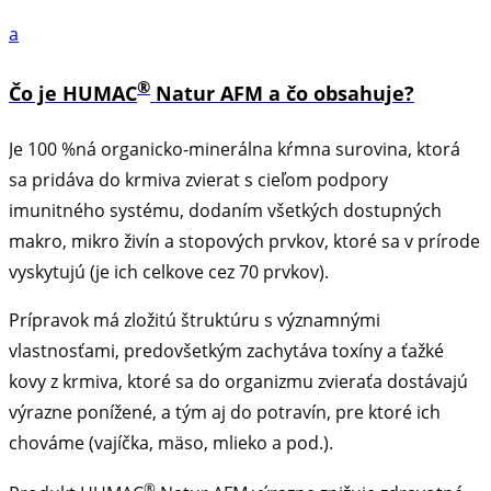
a
®
Čo je HUMAC
Natur AFM a čo obsahuje?
Je 100 %ná organicko-minerálna kŕmna surovina, ktorá
sa pridáva do krmiva zvierat s cieľom podpory
imunitného systému, dodaním všetkých dostupných
makro, mikro živín a stopových prvkov, ktoré sa v prírode
vyskytujú (je ich celkove cez 70 prvkov).
Prípravok má zložitú štruktúru s významnými
vlastnosťami, predovšetkým zachytáva toxíny a ťažké
kovy z krmiva, ktoré sa do organizmu zvieraťa dostávajú
výrazne ponížené, a tým aj do potravín, pre ktoré ich
chováme (vajíčka, mäso, mlieko a pod.).
®