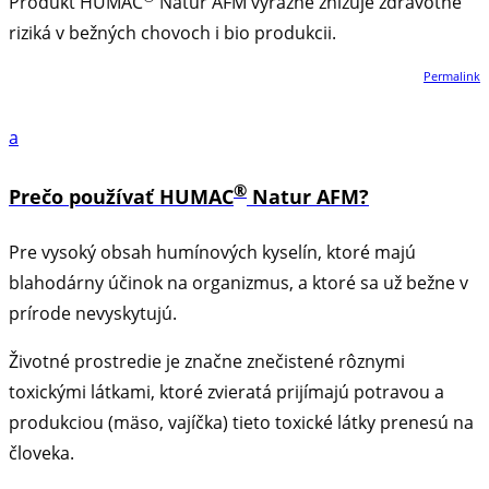
Produkt HUMAC
Natur AFM výrazne znižuje zdravotné
riziká v bežných chovoch i bio produkcii.
Permalink
a
®
Prečo používať HUMAC
Natur AFM?
Pre vysoký obsah humínových kyselín, ktoré majú
blahodárny účinok na organizmus, a ktoré sa už bežne v
prírode nevyskytujú.
Životné prostredie je značne znečistené rôznymi
toxickými látkami, ktoré zvieratá prijímajú potravou a
produkciou (mäso, vajíčka) tieto toxické látky prenesú na
človeka.