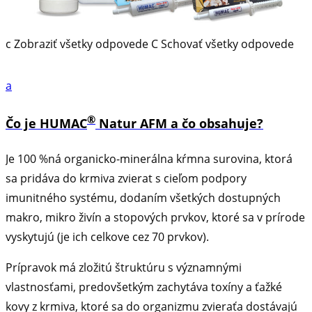
c
Zobraziť všetky odpovede
C
Schovať všetky odpovede
a
®
Čo je HUMAC
Natur AFM a čo obsahuje?
Je 100 %ná organicko-minerálna kŕmna surovina, ktorá
sa pridáva do krmiva zvierat s cieľom podpory
imunitného systému, dodaním všetkých dostupných
makro, mikro živín a stopových prvkov, ktoré sa v prírode
vyskytujú (je ich celkove cez 70 prvkov).
Prípravok má zložitú štruktúru s významnými
vlastnosťami, predovšetkým zachytáva toxíny a ťažké
kovy z krmiva, ktoré sa do organizmu zvieraťa dostávajú