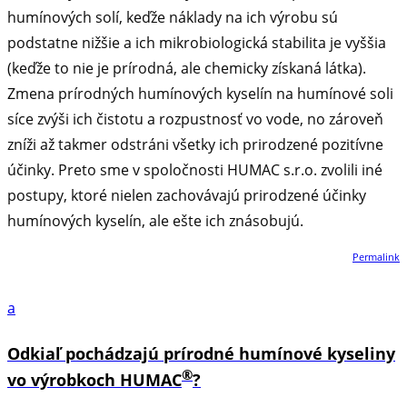
humínových solí, keďže náklady na ich výrobu sú
podstatne nižšie a ich mikrobiologická stabilita je vyššia
(keďže to nie je prírodná, ale chemicky získaná látka).
Zmena prírodných humínových kyselín na humínové soli
síce zvýši ich čistotu a rozpustnosť vo vode, no zároveň
zníži až takmer odstráni všetky ich prirodzené pozitívne
účinky. Preto sme v spoločnosti HUMAC s.r.o. zvolili iné
postupy, ktoré nielen zachovávajú prirodzené účinky
humínových kyselín, ale ešte ich znásobujú.
Permalink
a
Odkiaľ pochádzajú prírodné humínové kyseliny
®
vo výrobkoch HUMAC
?