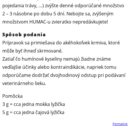
pojedania trávy, …) zvýšte denné odporúčané množstvo
2 – 3 násobne po dobu 5 dní. Nebojte sa, zvýšeným
množstvom HUMAC-u zvieratko nepredávkujete!
Spôsob podania
Prípravok sa primiešava do akéhokoľvek krmiva, ktoré
môže byť ihneď skrmované.
Zatiaľ čo humínové kyseliny nemajú žiadne známe
vedľajšie účinky alebo kontraindikácie, napriek tomu
odporúčame dodržať dvojhodinový odstup pri podávaní
veterinárneho lieku.
Pomôcka
3 g = cca jedna mokka lyžička
5 g = cca jedna čajová lyžička
Permalink