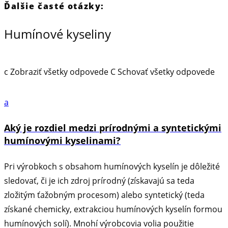
Ďalšie časté otázky:
Humínové kyseliny
c
Zobraziť všetky odpovede
C
Schovať všetky odpovede
a
Aký je rozdiel medzi prírodnými a syntetickými
humínovými kyselinami?
Pri výrobkoch s obsahom humínových kyselín je dôležité
sledovať, či je ich zdroj prírodný (získavajú sa teda
zložitým ťažobným procesom) alebo syntetický (teda
získané chemicky, extrakciou humínových kyselín formou
humínových solí). Mnohí výrobcovia volia použitie