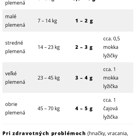
plemená
malé
7 – 14 kg
1
– 2 g
plemená
cca. 0,5
stredné
14 – 23 kg
2 – 3 g
mokka
plemená
lyžičky
cca. 1
veľké
23 – 45 kg
3 – 4 g
mokka
plemená
lyžička
cca. 1
obrie
45 – 70 kg
4 – 5 g
čajová
plemená
lyžička
Pri zdravotných problémoch
(hnačky, vracania,