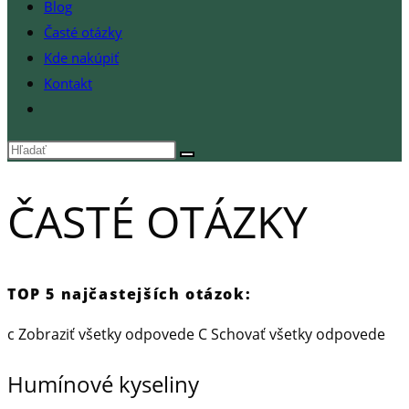
Blog
Časté otázky
Kde nakúpiť
Kontakt
Toggle
website
search
ČASTÉ OTÁZKY
TOP 5 najčastejších otázok:
c
Zobraziť všetky odpovede
C
Schovať všetky odpovede
Humínové kyseliny