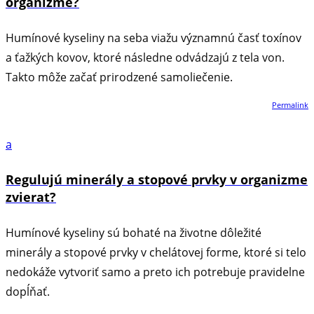
organizme?
Humínové kyseliny na seba viažu významnú časť toxínov
a ťažkých kovov, ktoré následne odvádzajú z tela von.
Takto môže začať prirodzené samoliečenie.
Permalink
a
Regulujú minerály a stopové prvky v organizme
zvierat?
Humínové kyseliny sú bohaté na životne dôležité
minerály a stopové prvky v chelátovej forme, ktoré si telo
nedokáže vytvoriť samo a preto ich potrebuje pravidelne
dopĺňať.