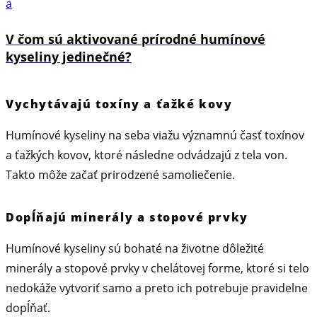
a
V čom sú aktivované prírodné humínové
kyseliny jedinečné?
Vychytávajú toxíny a ťažké kovy
Humínové kyseliny na seba viažu významnú časť toxínov
a ťažkých kovov, ktoré následne odvádzajú z tela von.
Takto môže začať prirodzené samoliečenie.
Dopĺňajú minerály a stopové prvky
Humínové kyseliny sú bohaté na životne dôležité
minerály a stopové prvky v chelátovej forme, ktoré si telo
nedokáže vytvoriť samo a preto ich potrebuje pravidelne
dopĺňať.