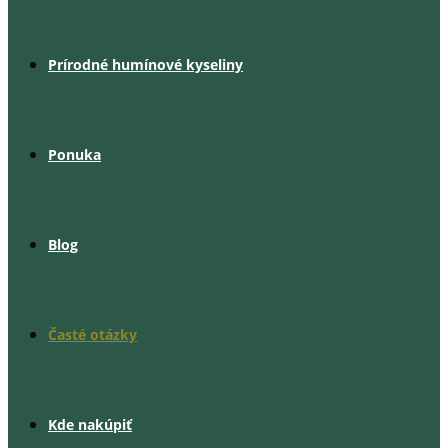
Prírodné humínové kyseliny
Ponuka
Blog
Časté otázky
Kde nakúpiť