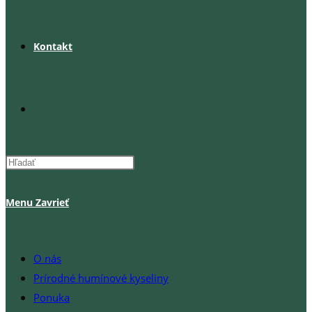
Kontakt
Toggle
website
Menu
Zavrieť
search
O nás
Prírodné humínové kyseliny
Ponuka