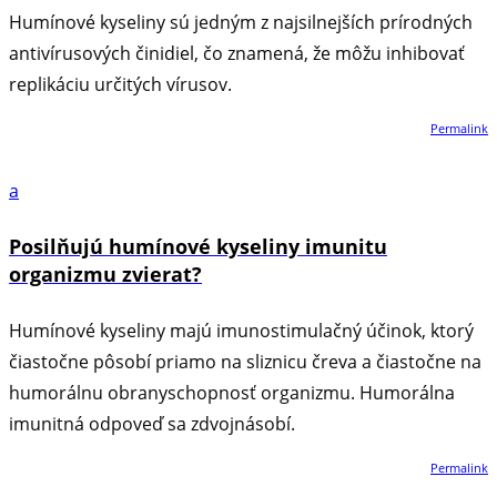
Humínové kyseliny sú jedným z najsilnejších prírodných
antivírusových činidiel, čo znamená, že môžu inhibovať
replikáciu určitých vírusov.
Permalink
a
Posilňujú humínové kyseliny imunitu
organizmu zvierat?
Humínové kyseliny majú imunostimulačný účinok, ktorý
čiastočne pôsobí priamo na sliznicu čreva a čiastočne na
humorálnu obranyschopnosť organizmu. Humorálna
imunitná odpoveď sa zdvojnásobí.
Permalink