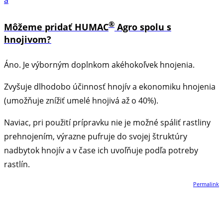
a
®
Môžeme pridať HUMAC
Agro spolu s
hnojivom?
Áno. Je výborným doplnkom akéhokoľvek hnojenia.
Zvyšuje dlhodobo účinnosť hnojív a ekonomiku hnojenia
(umožňuje znížiť umelé hnojivá až o 40%).
Naviac, pri použití prípravku nie je možné spáliť rastliny
prehnojením, výrazne pufruje do svojej štruktúry
nadbytok hnojív a v čase ich uvoľňuje podľa potreby
rastlín.
Permalink