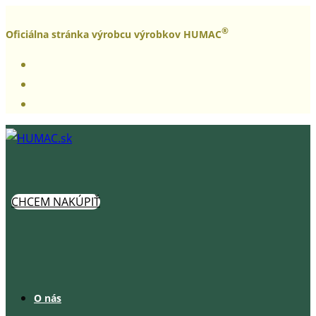
Skip
®
to
Oficiálna stránka výrobcu výrobkov HUMAC
content
CHCEM NAKÚPIŤ
O nás