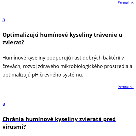
Permalink
a
Optimalizujú humínové kyseliny trávenie u
zvierat?
Humínové kyseliny podporujú rast dobrých baktérií v
črevách, rozvoj zdravého mikrobiologického prostredia a
optimalizujú pH črevného systému.
Permalink
a
Chránia humínové kyseliny zvieratá pred
vírusmi?