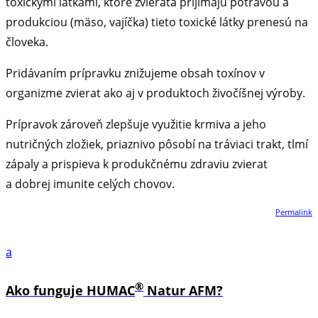
toxickými látkami, ktoré zvieratá prijímajú potravou a
produkciou (mäso, vajíčka) tieto toxické látky prenesú na
človeka.
Pridávaním prípravku znižujeme obsah toxínov v
organizme zvierat ako aj v produktoch živočíšnej výroby.
Prípravok zároveň zlepšuje využitie krmiva a jeho
nutričných zložiek, priaznivo pôsobí na tráviaci trakt, tlmí
zápaly a prispieva k produkčnému zdraviu zvierat
a dobrej imunite celých chovov.
Permalink
a
®
Ako funguje HUMAC
Natur AFM?