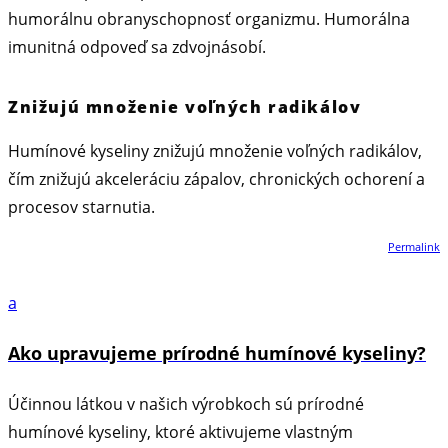
humorálnu obranyschopnosť organizmu. Humorálna
imunitná odpoveď sa zdvojnásobí.
Znižujú množenie voľných radikálov
Humínové kyseliny znižujú množenie voľných radikálov,
čím znižujú akceleráciu zápalov, chronických ochorení a
procesov starnutia.
Permalink
a
Ako upravujeme prírodné humínové kyseliny?
Účinnou látkou v našich výrobkoch sú prírodné
humínové kyseliny, ktoré aktivujeme vlastným