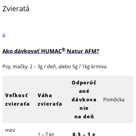
Zvieratá
a
®
Ako dávkovať HUMAC
Natur AFM?
Psy, mačky: 2 – 3g / deň, alebo 5g / 1kg krmiva
Odporúč
ané
Veľkosť
Váha
dávkova
Pomôcka
zvieraťa
zvieraťa
nie
na deň
mini
1 – 7 kg
0,5 – 1 g