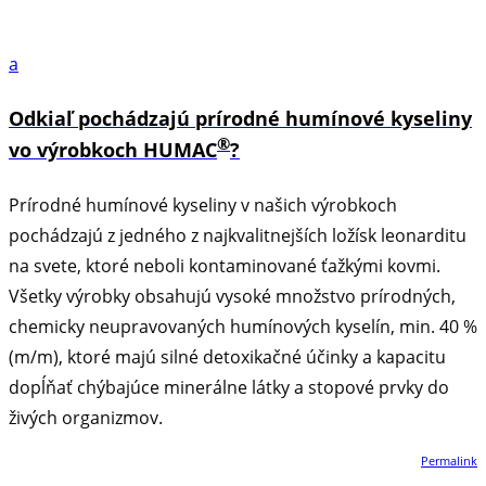
a
Odkiaľ pochádzajú prírodné humínové kyseliny
®
vo výrobkoch HUMAC
?
Prírodné humínové kyseliny v našich výrobkoch
pochádzajú z jedného z najkvalitnejších ložísk leonarditu
na svete, ktoré neboli kontaminované ťažkými kovmi.
Všetky výrobky obsahujú vysoké množstvo prírodných,
chemicky neupravovaných humínových kyselín, min. 40 %
(m/m), ktoré majú silné detoxikačné účinky a kapacitu
dopĺňať chýbajúce minerálne látky a stopové prvky do
živých organizmov.
Permalink