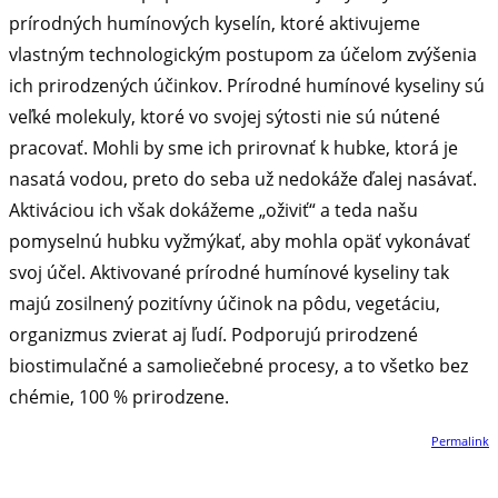
prírodných humínových kyselín, ktoré aktivujeme
vlastným technologickým postupom za účelom zvýšenia
ich prirodzených účinkov. Prírodné humínové kyseliny sú
veľké molekuly, ktoré vo svojej sýtosti nie sú nútené
pracovať. Mohli by sme ich prirovnať k hubke, ktorá je
nasatá vodou, preto do seba už nedokáže ďalej nasávať.
Aktiváciou ich však dokážeme „oživiť“ a teda našu
pomyselnú hubku vyžmýkať, aby mohla opäť vykonávať
svoj účel. Aktivované prírodné humínové kyseliny tak
majú zosilnený pozitívny účinok na pôdu, vegetáciu,
organizmus zvierat aj ľudí. Podporujú prirodzené
biostimulačné a samoliečebné procesy, a to všetko bez
chémie, 100 % prirodzene.
Permalink