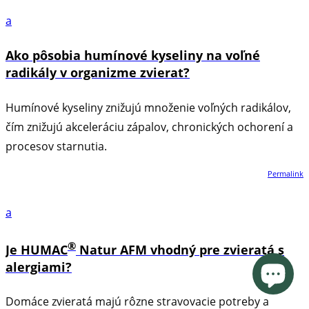
a
Ako pôsobia humínové kyseliny na voľné
radikály v organizme zvierat?
Humínové kyseliny znižujú množenie voľných radikálov,
čím znižujú akceleráciu zápalov, chronických ochorení a
procesov starnutia.
Permalink
a
®
Je HUMAC
Natur AFM vhodný pre zvieratá s
alergiami?
Domáce zvieratá majú rôzne stravovacie potreby a