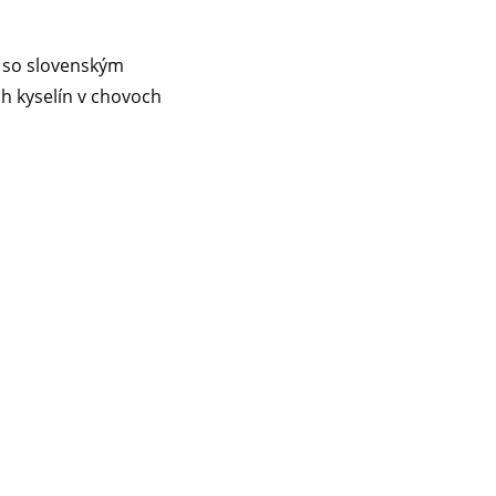
i so slovenským
h kyselín v chovoch