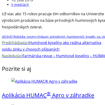
10. júla 2019
published:
Post
V mediách
category:
Už viac ako 15 rokov pracuje tím odborníkov na Univerzite
výrobcom produktov na báze prírodných huminových kysel
hospodárskych zvierat.
2019-07-Roľnícke_noviny-Výskum_prírodných_humínových_kyselín_na_UVL
Read
Predchádzajúci
Humínové kyseliny ako reálna alternatíva
oxidu zinku v chovoch ošípaných
more
Nasledujúci
Farmárska revue – Humínové kyseliny – HUMA
articles
Pozrite si aj
®
Aplikácia HUMAC
Agro v záhradke