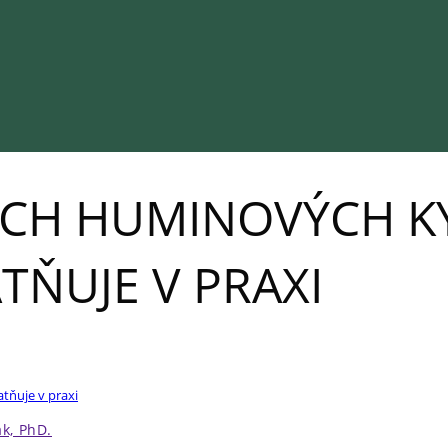
CH HUMINOVÝCH KYS
TŇUJE V PRAXI
tňuje v praxi
k, PhD.