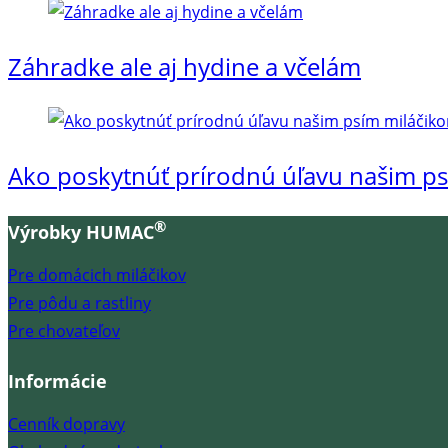
Záhradke ale aj hydine a včelám
Ako poskytnúť prírodnú úľavu našim ps
®
Výrobky HUMAC
Pre domácich miláčikov
Pre pôdu a rastliny
Pre chovateľov
Informácie
Cenník dopravy