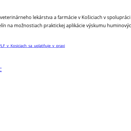
 veterinárneho lekárstva a farmácie v Košiciach v spoluprác
ín na možnostiach praktickej aplikácie výskumu huminovýc
F_v_Kosiciach_sa_uplatňuje_v_praxi
C