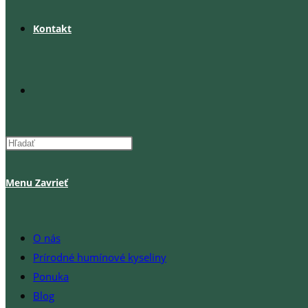
Kontakt
Toggle
website
Menu
Zavrieť
search
O nás
Prírodné humínové kyseliny
Ponuka
Blog