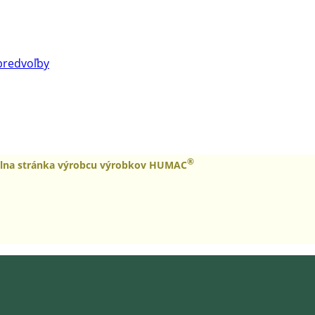
predvoľby
®
álna stránka výrobcu výrobkov HUMAC