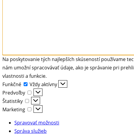
Na poskytovanie tých najlepších skúseností používame tech
nám umožní spracovávať údaje, ako je správanie pri prehli
vlastnosti a funkcie.
Funkčné
Funkčné
Vždy aktívny
Predvoľby
Predvoľby
Štatistiky
Štatistiky
Marketing
Marketing
Spravovať možnosti
Správa služieb