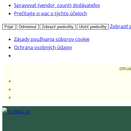
Spravovať {vendor_count} dodávateľov
Prečítajte si viac o týchto účeloch
Zobraziť 
Prijať
Odmietnuť
Zobraziť predvoľby
Uložiť predvoľby
Zásady používania súborov cookie
Ochrana osobných údajov
Skip
Ofici
to
content