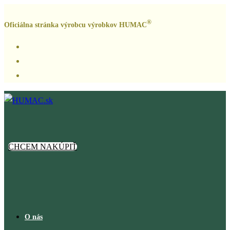
Skip
®
to
Oficiálna stránka výrobcu výrobkov HUMAC
content
CHCEM NAKÚPIŤ
O nás