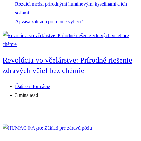
Rozdiel medzi prírodnými humínovými kyselinami a ich
soľami
Aj vaša záhrada potrebuje vyliečiť
Revolúcia vo včelárstve: Prírodné riešenie
zdravých včiel bez chémie
Post
Ďalšie informácie
category:
Reading
3 mins read
time: