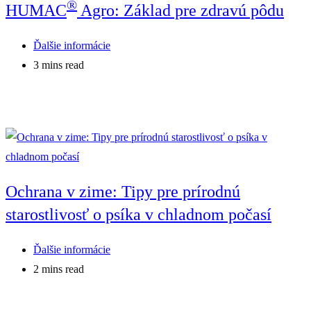
®
HUMAC
Agro: Základ pre zdravú pôdu
Post
Ďalšie informácie
category:
Reading
3 mins read
time:
Ochrana v zime: Tipy pre prírodnú
starostlivosť o psíka v chladnom počasí
Post
Ďalšie informácie
category:
Reading
2 mins read
time: