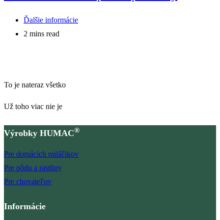
Post
Ďalšie informácie
category:
Reading
2 mins read
time:
To je nateraz všetko
Už toho viac nie je
®
Výrobky HUMAC
Pre domácich miláčikov
Pre pôdu a rastliny
Pre chovateľov
Informácie