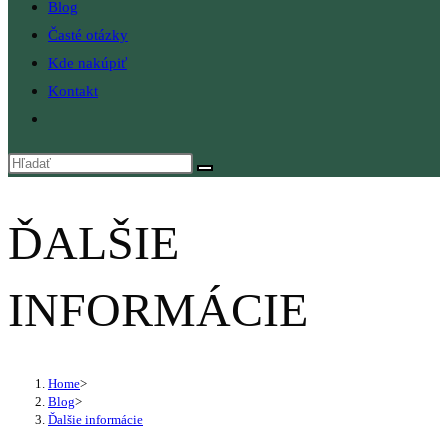
Blog
Časté otázky
Kde nakúpiť
Kontakt
Toggle
website
search
ĎALŠIE
INFORMÁCIE
Home
>
Blog
>
Ďalšie informácie