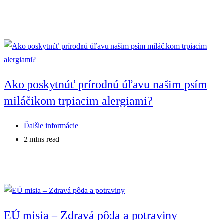
time:
Ako poskytnúť prírodnú úľavu našim psím
miláčikom trpiacim alergiami?
Post
Ďalšie informácie
category:
Reading
2 mins read
time:
EÚ misia – Zdravá pôda a potraviny