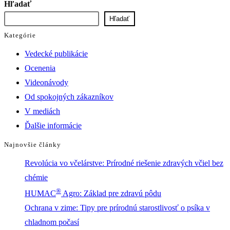
Hľadať
Hľadať
Kategórie
Vedecké publikácie
Ocenenia
Videonávody
Od spokojných zákazníkov
V mediách
Ďalšie informácie
Najnovšie články
Revolúcia vo včelárstve: Prírodné riešenie zdravých včiel bez
chémie
®
HUMAC
Agro: Základ pre zdravú pôdu
Ochrana v zime: Tipy pre prírodnú starostlivosť o psíka v
chladnom počasí