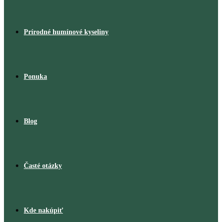
Prírodné humínové kyseliny
Ponuka
Blog
Časté otázky
Kde nakúpiť