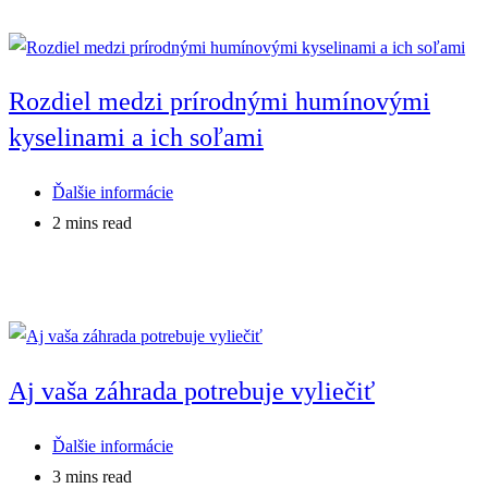
Rozdiel medzi prírodnými humínovými
kyselinami a ich soľami
Post
Ďalšie informácie
category:
Reading
2 mins read
time:
Aj vaša záhrada potrebuje vyliečiť
Post
Ďalšie informácie
category:
Reading
3 mins read