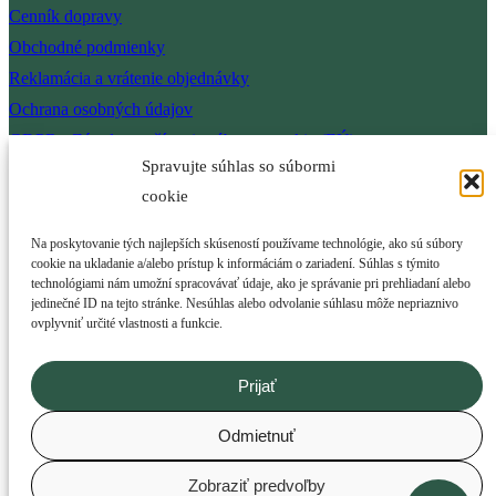
Cenník dopravy
Obchodné podmienky
Reklamácia a vrátenie objednávky
Ochrana osobných údajov
GDPR - Zásady používania súborov cookie (EÚ)
Spravujte súhlas so súbormi
HUMAC s.r.o.
cookie
Werferova 1, KOŠICE, 040 11, SLOVAKIA
Na poskytovanie tých najlepších skúseností používame technológie, ako sú súbory
cookie na ukladanie a/alebo prístup k informáciám o zariadení. Súhlas s týmito
technológiami nám umožní spracovávať údaje, ako je správanie pri prehliadaní alebo
IČO
43898327,
DIČ
2022519477
jedinečné ID na tejto stránke. Nesúhlas alebo odvolanie súhlasu môže nepriaznivo
Registračné číslo krmivárskeho podniku SK 10090, C1V, E
ovplyvniť určité vlastnosti a funkcie.
Osvedčenie o registrácii e-shopu humac.sk: ÚKSÚP registračné
číslo 436 zo dňa 9.5.2019
Prijať
Copyright 2026 - OceanWP Theme by OceanWP & Shopify
Odmietnuť
Informácie pre farmárov, chovateľov, pestovateľov a
Zobraziť predvoľby
poľnohospodárov nájdete na stránke
humac-farma.sk