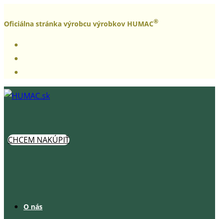
Skip
®
to
Oficiálna stránka výrobcu výrobkov HUMAC
content
CHCEM NAKÚPIŤ
O nás