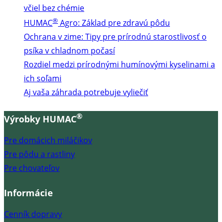
včiel bez chémie
®
HUMAC
Agro: Základ pre zdravú pôdu
Ochrana v zime: Tipy pre prírodnú starostlivosť o
psíka v chladnom počasí
Rozdiel medzi prírodnými humínovými kyselinami a
ich soľami
Aj vaša záhrada potrebuje vyliečiť
®
Výrobky HUMAC
Pre domácich miláčikov
Pre pôdu a rastliny
Pre chovateľov
Informácie
Cenník dopravy