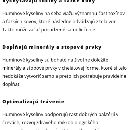
Vychytávajú toxíny a ťažké kovy
Humínové kyseliny na seba viažu významnú časť toxínov
a ťažkých kovov, ktoré následne odvádzajú z tela von.
Takto môže začať prirodzené samoliečenie.
Dopĺňajú minerály a stopové prvky
Humínové kyseliny sú bohaté na životne dôležité
minerály a stopové prvky v chelátovej forme, ktoré si telo
nedokáže vytvoriť samo a preto ich potrebuje pravidelne
dopĺňať.
Optimalizujú trávenie
Humínové kyseliny podporujú rast dobrých baktérií v
črevách, rozvoj zdravého mikrobiologického