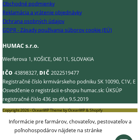
Obchodné podmienky
Reklamácia a vrátenie objednávky
Ochrana osobných údajov
GDPR - Zásady používania súborov cookie (EÚ)
HUMAC s.r.o.
Werferova 1, KOŠICE, 040 11, SLOVAKIA
IČO
43898327,
DIČ
2022519477
Registračné číslo krmivárskeho podniku SK 10090, C1V, E
Osvedčenie o registrácii e-shopu humac.sk: ÚKSÚP
registračné číslo 436 zo dňa 9.5.2019
Copyright 2026 - OceanWP Theme by OceanWP & Shopify
Informácie pre farmárov, chovateľov, pestovateľov a
poľnohospodárov nájdete na stránke
humac-
farma.sk