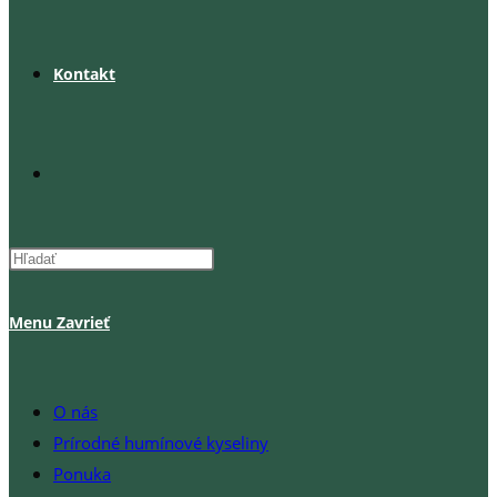
Kontakt
Toggle
website
Menu
Zavrieť
search
O nás
Prírodné humínové kyseliny
Ponuka