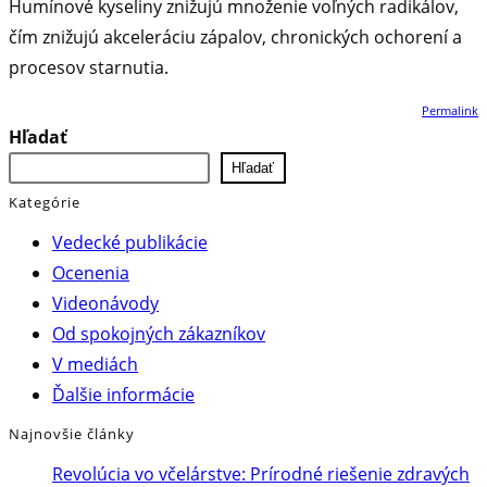
Humínové kyseliny znižujú množenie voľných radikálov,
čím znižujú akceleráciu zápalov, chronických ochorení a
procesov starnutia.
Permalink
Hľadať
Hľadať
Kategórie
Vedecké publikácie
Ocenenia
Videonávody
Od spokojných zákazníkov
V mediách
Ďalšie informácie
Najnovšie články
Revolúcia vo včelárstve: Prírodné riešenie zdravých