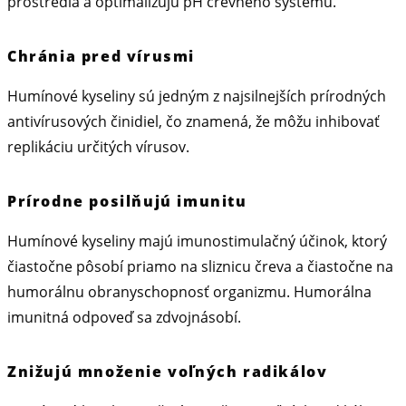
prostredia a optimalizujú pH črevného systému.
Chránia pred vírusmi
Humínové kyseliny sú jedným z najsilnejších prírodných
antivírusových činidiel, čo znamená, že môžu inhibovať
replikáciu určitých vírusov.
Prírodne posilňujú imunitu
Humínové kyseliny majú imunostimulačný účinok, ktorý
čiastočne pôsobí priamo na sliznicu čreva a čiastočne na
humorálnu obranyschopnosť organizmu. Humorálna
imunitná odpoveď sa zdvojnásobí.
Znižujú množenie voľných radikálov